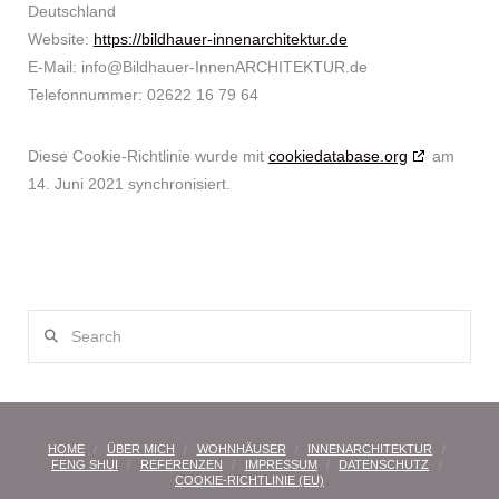
Deutschland
Website:
https://bildhauer-innenarchitektur.de
E-Mail:
info@
Bildhauer-InnenARCHITEKTUR.de
Telefonnummer: 02622 16 79 64
Diese Cookie-Richtlinie wurde mit
cookiedatabase.org
am
14. Juni 2021 synchronisiert.
Search
HOME
ÜBER MICH
WOHNHÄUSER
INNENARCHITEKTUR
FENG SHUI
REFERENZEN
IMPRESSUM
DATENSCHUTZ
COOKIE-RICHTLINIE (EU)